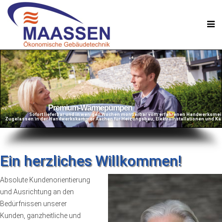
Premium-Wärmepumpen
Sofort lieferbar und in wenigen Wochen montierbar vom erfahrenen Handwerksmei
Zugelassen in der Handwerkskammer Aachen für Heizungsbau, Elektroinstallationen und K
Ein herzliches Willkommen!
Absolute Kundenorientierung
und Ausrichtung an den
Bedürfnissen unserer
Kunden, ganzheitliche und