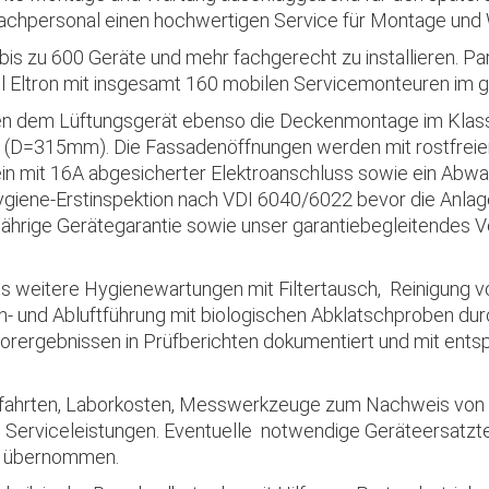
 Fachpersonal einen hochwertigen Service für Montage und 
bis zu 600 Geräte und mehr fachgerecht zu installieren. P
l Eltron mit insgesamt 160 mobilen Servicemonteuren im 
en dem Lüftungsgerät ebenso die Deckenmontage im Klasse
n (D=315mm). Die Fassadenöffnungen werden mit rostfrei
ein mit 16A abgesicherter Elektroanschluss sowie ein Abw
 Hygiene-Erstinspektion nach VDI 6040/6022 bevor die Anlag
jährige Gerätegarantie sowie unser garantiebegleitendes V
us weitere Hygienewartungen mit Filtertausch, Reinigung
h- und Abluftführung mit biologischen Abklatschproben dur
rergebnissen in Prüfberichten dokumentiert und mit ents
 Abfahrten, Laborkosten, Messwerkzeuge zum Nachweis von 
n Serviceleistungen. Eventuelle notwendige Geräteersatzte
e übernommen.