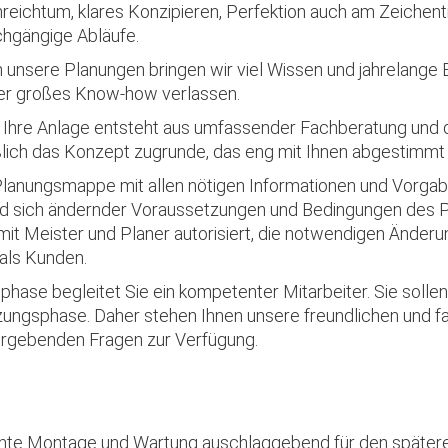
nreichtum, klares Konzipieren, Perfektion auch am Zeichen
chgängige Abläufe.
n unsere Planungen bringen wir viel Wissen und jahrelange E
ser großes Know-how verlassen.
ür Ihre Anlage entsteht aus umfassender Fachberatung und 
lich das Konzept zugrunde, das eng mit Ihnen abgestimmt 
Planungsmappe mit allen nötigen Informationen und Vorgaben
 sich ändernder Voraussetzungen und Bedingungen des Pro
it Meister und Planer autorisiert, die notwendigen Änder
als Kunden.
hase begleitet Sie ein kompetenter Mitarbeiter. Sie sollen
tzungsphase. Daher stehen Ihnen unsere freundlichen und f
h ergebenden Fragen zur Verfügung.
te Montage und Wartung auschlaggebend für den späteren E