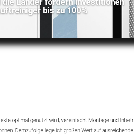
 die Länder fördern Investitionen
Luftreiniger bis zu 100%
ojekte optimal genutzt wird, vereinfacht Montage und Inbet
ewonnen. Demzufolge lege ich großen Wert auf ausreichend